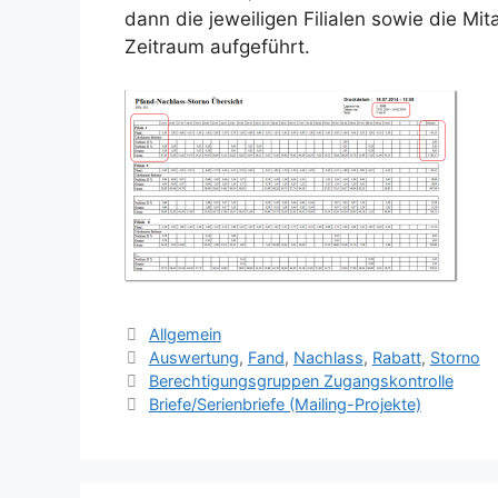
dann die jeweiligen Filialen sowie die Mi
Zeitraum aufgeführt.
Kategorien
Allgemein
Schlagwörter
Auswertung
,
Fand
,
Nachlass
,
Rabatt
,
Storno
Berechtigungsgruppen Zugangskontrolle
Briefe/Serienbriefe (Mailing-Projekte)