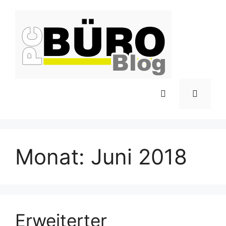
Zum
Inhalt
springen
Menü
Monat:
Juni 2018
Erweiterter