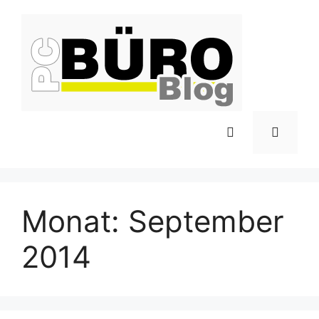
Zum
Inhalt
springen
Menü
Monat:
September
2014