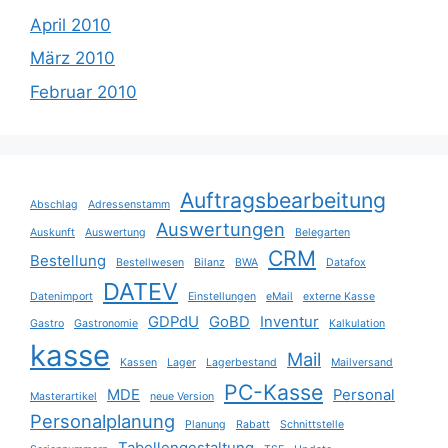
April 2010
März 2010
Februar 2010
Auftragsbearbeitung
Abschlag
Adressenstamm
Auswertungen
Auskunft
Auswertung
Belegarten
CRM
Bestellung
Bestellwesen
Bilanz
BWA
Datafox
DATEV
Datenimport
Einstellungen
eMail
externe Kasse
GDPdU
GoBD
Inventur
Gastro
Gastronomie
Kalkulation
kasse
Mail
Kassen
Lager
Lagerbestand
Mailversand
PC-Kasse
MDE
Personal
Masterartikel
neue Version
Personalplanung
Planung
Rabatt
Schnittstelle
Tabellengestaltung