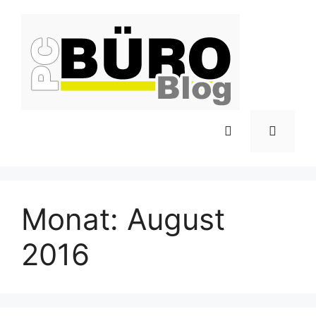
Zum
Inhalt
springen
Menü
Monat:
August
2016