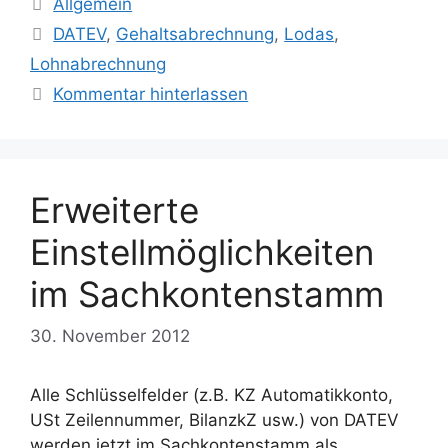
Kategorien
Allgemein
Schlagwörter
DATEV
,
Gehaltsabrechnung
,
Lodas
,
Lohnabrechnung
Kommentar hinterlassen
Erweiterte
Einstellmöglichkeiten
im Sachkontenstamm
30. November 2012
Alle Schlüsselfelder (z.B. KZ Automatikkonto,
USt Zeilennummer, BilanzkZ usw.) von DATEV
werden jetzt im Sachkontenstamm als