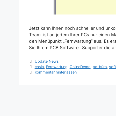
Jetzt kann Ihnen noch schneller und unko
Team ist an jedem Ihrer PCs nur einen M
den Menüpunkt „Fernwartung“ aus. Es ersc
Sie Ihrem PCB Software- Supporter die a
Kategorien
Update News
Schlagwörter
casio
,
Fernwartung
,
OnlineDemo
,
pc-büro
,
sof
Kommentar hinterlassen