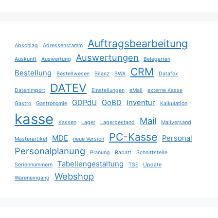
Auftragsbearbeitung
Abschlag
Adressenstamm
Auswertungen
Auskunft
Auswertung
Belegarten
CRM
Bestellung
Bestellwesen
Bilanz
BWA
Datafox
DATEV
Datenimport
Einstellungen
eMail
externe Kasse
GDPdU
GoBD
Inventur
Gastro
Gastronomie
Kalkulation
kasse
Mail
Kassen
Lager
Lagerbestand
Mailversand
PC-Kasse
MDE
Personal
Masterartikel
neue Version
Personalplanung
Planung
Rabatt
Schnittstelle
Tabellengestaltung
Seriennummern
TSE
Update
Webshop
Wareneingang