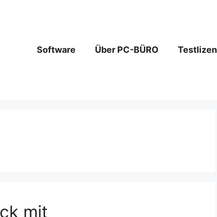
Software
Über PC-BÜRO
Testlize
n
ck mit